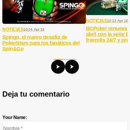
NOTICIAS
10:13, Apr 16
BCPoker renueva 
NOTICIAS
10:24, Apr 16
abril con la serie
Spingo, el nuevo desafío de
freerolls 24/7 y pr
PokerStars para los fanáticos del
Spin&Go
Deja tu comentario
Your Name: