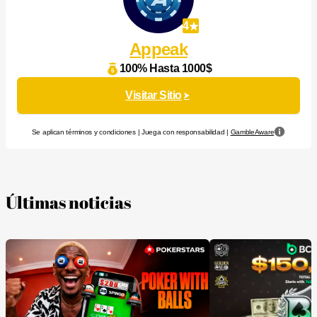
4
Appeak
100% Hasta 1000$
Visitar Sitio
Se aplican términos y condiciones | Juega con responsabilidad |
GambleAware
Últimas noticias