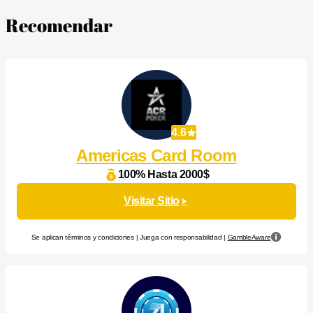
Recomendar
4.6
Americas Card Room
100% Hasta 2000$
Visitar Sitio
Se aplican términos y condiciones | Juega con responsabilidad |
GambleAware