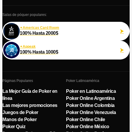
Salas de póquer populares:
Americas Card Room
100% Hasta 2000$
Appeak
100% Hasta 1000$
Páginas Populares
Poker Latinoamérica
La Mejor Guía de Poker en
Poker en Latinoamérica
línea
Poker Online Argentina
Las mejores promociones
Poker Online Colombia
Juegos de Poker
Poker Online Venezuela
Manos de Poker
Poker Online Chile
Poker Quiz
Poker Online México