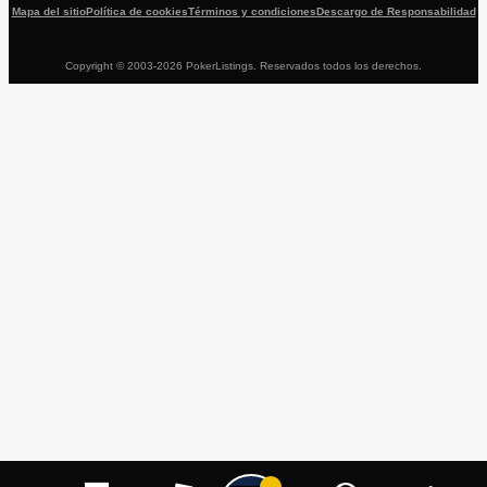
Mapa del sitio
Política de cookies
Términos y condiciones
Descargo de Responsabilidad
Copyright © 2003-2026 PokerListings. Reservados todos los derechos.