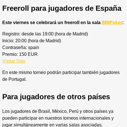
Freeroll para jugadores de España
Este viernes se celebrará un freeroll en la sala
888Poker
:
Registro: desde las 19:00 (hora de Madrid)
Inicio: 20:00 (hora de Madrid)
Contraseña: spain
Premio: 150 EUR
Visitar Sitio
En este mismo torneo podrán participar también jugadores
de Portugal.
Para jugadores de otros países
Los jugadores de Brasil, México, Perú y otros países ya
pueden participar en nuestros torneos internacionales y
jugar simultáneamente en varias salas asociadas.