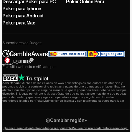
Descargar Poker para PC
Poker Online Perú
Poker para Iphone
Poker para Android
Poker para Mac
Supervisores de Juegos:
Este sitio web está certificado por:
Advertencia:
Muchos de los enlaces en www.pokerlistings.es son enlaces de afiliación y
podemos recibir una comisión si te registras a través de uno de nuestros enlaces. Esto no
afecta a nuestra opinión de ninguna manera. Jugar al póquer en línea debería ser siempre
divertido. Si juegas por dinero real, asegúrate de que no juegas por más de lo que puedas
permitirte perder, y que sólo juegas en operadores seguros y regulados. Todos los
operadores listados por PokerListings tienen licencia y son totalmente seguros para jugar.
Cambiar región
Quienes somos
Contáctanos
Juego responsable
Política de privacidad
Información legal