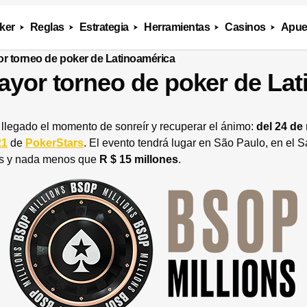
ker
Reglas
Estrategia
Herramientas
Casinos
Apue
or torneo de poker de Latinoamérica
ayor torneo de poker de La
llegado el momento de sonreír y recuperar el ánimo:
del 24 de
21
de
PokerStars
. El evento tendrá lugar en São Paulo, en el 
ás y nada menos que
R $ 15 millones
.