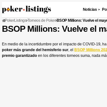
Noticias
Po
PokerListings
Torneos de Poker
BSOP Millions: Vuelve el may
BSOP Millions: Vuelve el m
En medio de la incertidumbre por el impacto de COVID-19, ha 
poker más grande del hemisferio sur
, el
BSOP Millions 20
premio garantizado
en los diferentes torneos suma, nada m