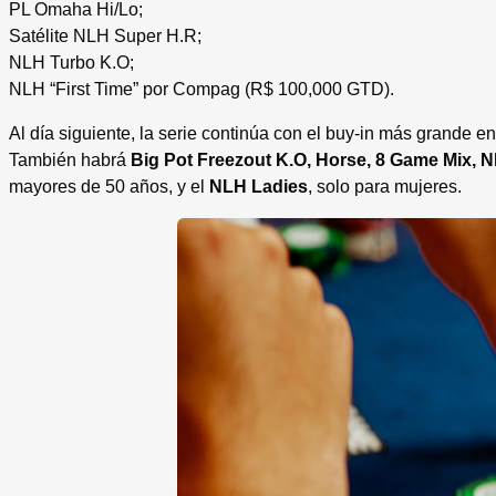
PL Omaha Hi/Lo;
Satélite NLH Super H.R;
NLH Turbo K.O;
NLH “First Time” por Compag (R$ 100,000 GTD).
Al día siguiente, la serie continúa con el buy-in más grande 
También habrá
Big Pot Freezout K.O, Horse, 8 Game Mix, N
mayores de 50 años, y el
NLH Ladies
, solo para mujeres.