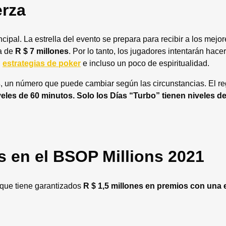
erza
ncipal. La estrella del evento se prepara para recibir a los me
ra de
R $ 7 millones
. Por lo tanto, los jugadores intentarán hac
,
estrategias de poker
e incluso un poco de espiritualidad.
s
, un número que puede cambiar según las circunstancias. El regi
veles de 60 minutos. Solo los Días “Turbo” tienen niveles d
 en el BSOP Millions 2021
 que tiene garantizados
R $ 1,5 millones en premios con una 