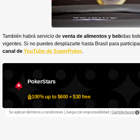
También habrá servicio de
venta de alimentos y beb
idas tod
vigentes. Si no puedes desplazarte hasta Brasil para particip
canal de
YouTube de SuperPoker
.
PokerStars
100% up to $600 + $30 free
Se aplican términos y condiciones | Juega con responsabilidad |
GambleAware