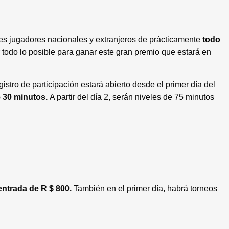
jores jugadores nacionales y extranjeros de prácticamente
todo
er todo lo posible para ganar este gran premio que estará en
stro de participación estará abierto desde el primer día del
e 30 minutos.
A partir del día 2, serán niveles de 75 minutos
entrada de R $ 800.
También en el primer día, habrá torneos