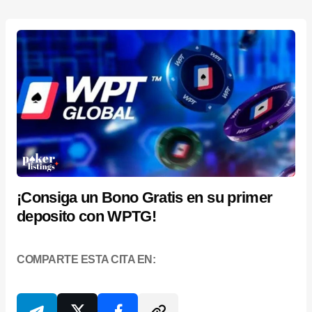
¡Consiga un Bono Gratis en su primer
deposito con WPTG!
COMPARTE ESTA CITA EN: