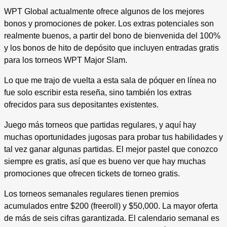
WPT Global actualmente ofrece algunos de los mejores
bonos y promociones de poker. Los extras potenciales son
realmente buenos, a partir del bono de bienvenida del 100%
y los bonos de hito de depósito que incluyen entradas gratis
para los torneos WPT Major Slam.
Lo que me trajo de vuelta a esta sala de póquer en línea no
fue solo escribir esta reseña, sino también los extras
ofrecidos para sus depositantes existentes.
Juego más torneos que partidas regulares, y aquí hay
muchas oportunidades jugosas para probar tus habilidades y
tal vez ganar algunas partidas. El mejor pastel que conozco
siempre es gratis, así que es bueno ver que hay muchas
promociones que ofrecen tickets de torneo gratis.
Los torneos semanales regulares tienen premios
acumulados entre $200 (freeroll) y $50,000. La mayor oferta
de más de seis cifras garantizada. El calendario semanal es