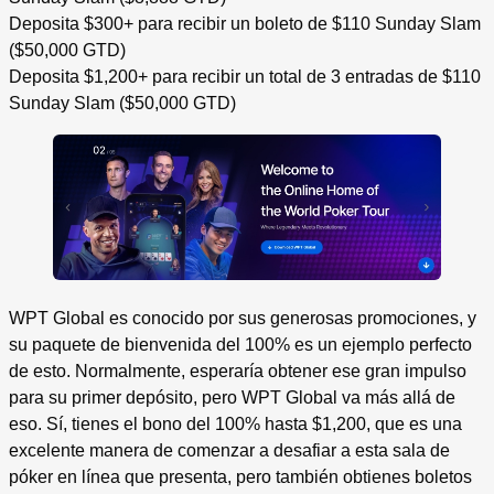
Deposita $300+ para recibir un boleto de $110 Sunday Slam
($50,000 GTD)
Deposita $1,200+ para recibir un total de 3 entradas de $110
Sunday Slam ($50,000 GTD)
WPT Global es conocido por sus generosas promociones, y
su paquete de bienvenida del 100% es un ejemplo perfecto
de esto. Normalmente, esperaría obtener ese gran impulso
para su primer depósito, pero WPT Global va más allá de
eso. Sí, tienes el bono del 100% hasta $1,200, que es una
excelente manera de comenzar a desafiar a esta sala de
póker en línea que presenta, pero también obtienes boletos