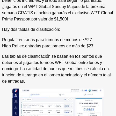
beneficios increíbles, y si todo sale según lo planeado,
¡jugarás en el WPT Global Sunday Majors de la próxima
semana GRATIS o incluso ganarás el exclusivo WPT Global
Prime Passport por valor de $1,500!
Hay dos tablas de clasificación:
Regular: entradas para torneos de menos de $27
High Roller: entradas para torneos de más de $27
Las tablas de clasificación se basan en los puntos que
obtienes al jugar los torneos WPT Global entre lunes y
domingo. La cantidad de puntos que recibes se calcula en
función de tu rango en el torneo terminado y el número total
de entradas.