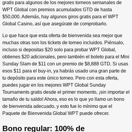
gratis para algunos de los mejores torneos semanales de
WPT Global con premios acumulados GTD de hasta
$50,000. Además, hay algunos giros gratis para el WPT
Global Casino, así que asegúrate de comprobarlo.
Lo que hace que esta oferta de bienvenida sea mejor que
muchas otras son los tickets de torneo incluidos. Piénsalo,
incluso si depositas $20 solo para probar WPT Global,
obtienes $20 adicionales, pero también el boleto para el Mini
Sunday Slam de $11 con un premio de $8,888 GTD. Si usas
esos $11 para el buy-in, ya habrás usado una gran parte de
tu depósito para este único torneo. Pero con esta oferta,
puedes jugar en los mejores WPT Global Sunday
Tournaments gratis desde el primer momento, ¡sin importar el
tamaño de tu saldo! Ahora, eso es lo que yo llamo un bono
de bienvenida adecuado, y esto fue lo mínimo que el
Paquete de Bienvenida Global WPT puede ofrecer.
Bono regular: 100% de