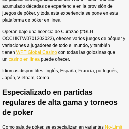
acumulado décadas de experiencia en la provisión de
juegos de póker, y toda esta experiencia se pone en esta
plataforma de póker en línea.
Operan bajo una licencia de Curazao (#GLH-
OCCHKTW0701202022), ofrecen varios juegos de póquer y
variaciones a jugadores de todo el mundo, y también
tienen
WPT Global Casino
con todas las golosinas que
un
casino en línea
puede ofrecer.
Idiomas disponibles: Inglés, España, Francia, portugués,
Japón, Vietnam, Corea.
Especializado en partidas
regulares de alta gama y torneos
de poker
Como sala de póker, se especializan en variantes
No-Limit