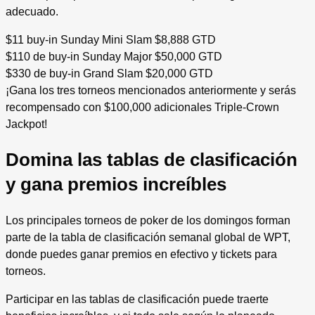
adecuado.
$11 buy-in Sunday Mini Slam $8,888 GTD
$110 de buy-in Sunday Major $50,000 GTD
$330 de buy-in Grand Slam $20,000 GTD
¡Gana los tres torneos mencionados anteriormente y serás
recompensado con $100,000 adicionales Triple-Crown
Jackpot!
Domina las tablas de clasificación
y gana premios increíbles
Los principales torneos de poker de los domingos forman
parte de la tabla de clasificación semanal global de WPT,
donde puedes ganar premios en efectivo y tickets para
torneos.
Participar en las tablas de clasificación puede traerte