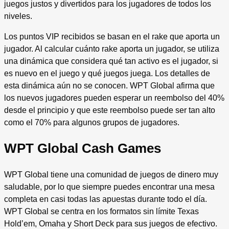
juegos justos y divertidos para los jugadores de todos los
niveles.
Los puntos VIP recibidos se basan en el rake que aporta un
jugador. Al calcular cuánto rake aporta un jugador, se utiliza
una dinámica que considera qué tan activo es el jugador, si
es nuevo en el juego y qué juegos juega. Los detalles de
esta dinámica aún no se conocen. WPT Global afirma que
los nuevos jugadores pueden esperar un reembolso del 40%
desde el principio y que este reembolso puede ser tan alto
como el 70% para algunos grupos de jugadores.
WPT Global Cash Games
WPT Global tiene una comunidad de juegos de dinero muy
saludable, por lo que siempre puedes encontrar una mesa
completa en casi todas las apuestas durante todo el día.
WPT Global se centra en los formatos sin límite Texas
Hold’em, Omaha y Short Deck para sus juegos de efectivo.