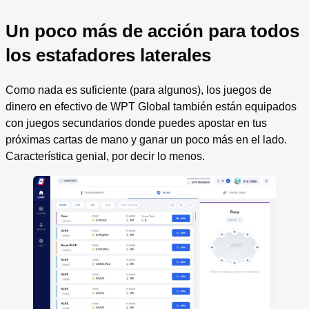
Un poco más de acción para todos
los estafadores laterales
Como nada es suficiente (para algunos), los juegos de
dinero en efectivo de WPT Global también están equipados
con juegos secundarios donde puedes apostar en tus
próximas cartas de mano y ganar un poco más en el lado.
Característica genial, por decir lo menos.