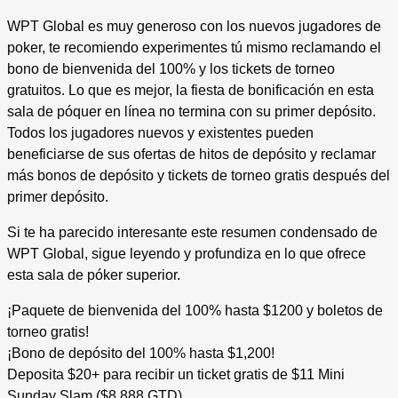
WPT Global es muy generoso con los nuevos jugadores de
poker, te recomiendo experimentes tú mismo reclamando el
bono de bienvenida del 100% y los tickets de torneo
gratuitos. Lo que es mejor, la fiesta de bonificación en esta
sala de póquer en línea no termina con su primer depósito.
Todos los jugadores nuevos y existentes pueden
beneficiarse de sus ofertas de hitos de depósito y reclamar
más bonos de depósito y tickets de torneo gratis después del
primer depósito.
Si te ha parecido interesante este resumen condensado de
WPT Global, sigue leyendo y profundiza en lo que ofrece
esta sala de póker superior.
¡Paquete de bienvenida del 100% hasta $1200 y boletos de
torneo gratis!
¡Bono de depósito del 100% hasta $1,200!
Deposita $20+ para recibir un ticket gratis de $11 Mini
Sunday Slam ($8,888 GTD)