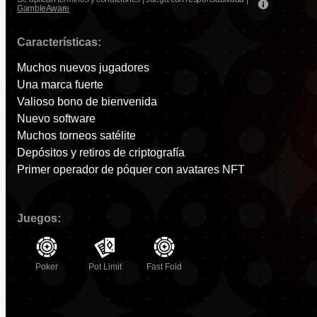
GambleAware
Características:
Muchos nuevos jugadores
Una marca fuerte
Valioso bono de bienvenida
Nuevo software
Muchos torneos satélite
Depósitos y retiros de criptografía
Primer operador de póquer con avatares NFT
Juegos:
Poker
Pot Limit
Fast Fold