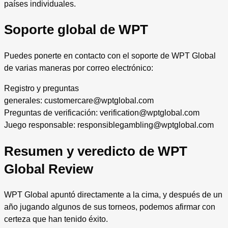
países individuales.
Soporte global de WPT
Puedes ponerte en contacto con el soporte de WPT Global
de varias maneras por correo electrónico:
Registro y preguntas
generales:
customercare@wptglobal.com
Preguntas de verificación:
verification@wptglobal.com
Juego responsable:
responsiblegambling@wptglobal.com
Resumen y veredicto de WPT
Global Review
WPT Global apuntó directamente a la cima, y después de un
año jugando algunos de sus torneos, podemos afirmar con
certeza que han tenido éxito.