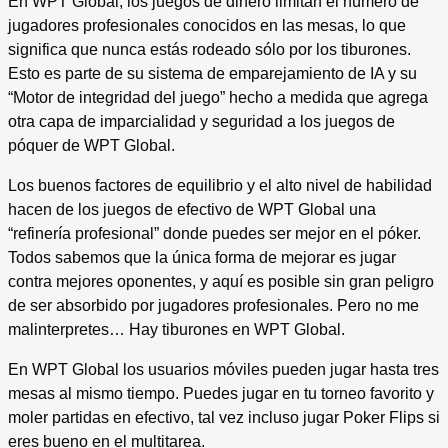
En WPT Global, los juegos de dinero limitan el número de
jugadores profesionales conocidos en las mesas, lo que
significa que nunca estás rodeado sólo por los tiburones.
Esto es parte de su sistema de emparejamiento de IA y su
“Motor de integridad del juego” hecho a medida que agrega
otra capa de imparcialidad y seguridad a los juegos de
póquer de WPT Global.
Los buenos factores de equilibrio y el alto nivel de habilidad
hacen de los juegos de efectivo de WPT Global una
“refinería profesional” donde puedes ser mejor en el póker.
Todos sabemos que la única forma de mejorar es jugar
contra mejores oponentes, y aquí es posible sin gran peligro
de ser absorbido por jugadores profesionales. Pero no me
malinterpretes… Hay tiburones en WPT Global.
En WPT Global los usuarios móviles pueden jugar hasta tres
mesas al mismo tiempo. Puedes jugar en tu torneo favorito y
moler partidas en efectivo, tal vez incluso jugar Poker Flips si
eres bueno en el multitarea.