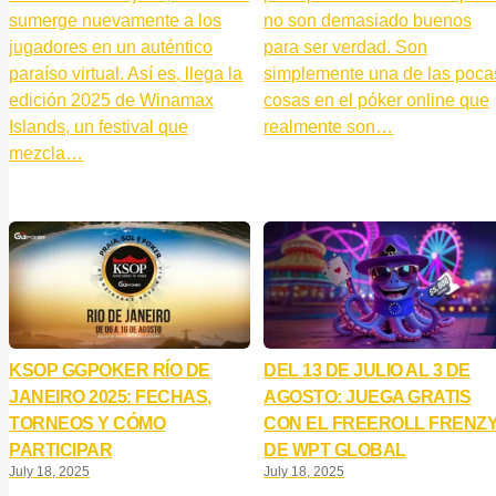
sumerge nuevamente a los
no son demasiado buenos
jugadores en un auténtico
para ser verdad. Son
paraíso virtual. Así es, llega la
simplemente una de las poca
edición 2025 de Winamax
cosas en el póker online que
Islands, un festival que
realmente son…
mezcla…
KSOP GGPOKER RÍO DE
DEL 13 DE JULIO AL 3 DE
JANEIRO 2025: FECHAS,
AGOSTO: JUEGA GRATIS
TORNEOS Y CÓMO
CON EL FREEROLL FRENZ
PARTICIPAR
DE WPT GLOBAL
July 18, 2025
July 18, 2025