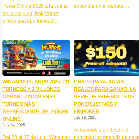
Póker Online 2025 a la vuelta
encendieron el debate.…
de la esquina, PokerStars
ofrece una oportunidad…
WINAMAX ISLANDS 2025: 111
GRATIS PARA JUGAR,
TORNEOS Y 3 MILLONES
REALES PARA GANAR: LA
GARANTIZADOS EN EL
SERIE DE FREEROLLS DE
TORNEO MÁS
POKERLISTINGS Y
REFRESCANTE DEL PÓKER
888POKER
July 18, 2025
ONLINE
July 24, 2025
Aclaremos algo desde el
Del 20 al 27 de julio, Winamax
principio: los freerolls de pók