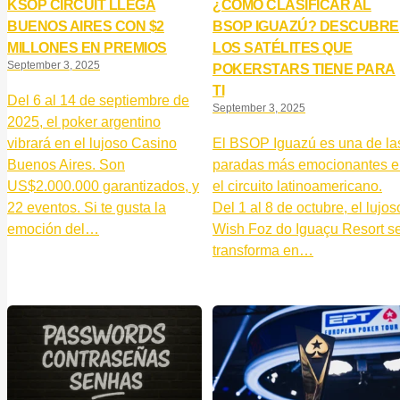
KSOP CIRCUIT LLEGA
¿CÓMO CLASIFICAR AL
BUENOS AIRES CON $2
BSOP IGUAZÚ? DESCUBRE
MILLONES EN PREMIOS
LOS SATÉLITES QUE
September 3, 2025
POKERSTARS TIENE PARA
TI
Del 6 al 14 de septiembre de
September 3, 2025
2025, el poker argentino
vibrará en el lujoso Casino
El BSOP Iguazú es una de la
Buenos Aires. Son
paradas más emocionantes e
US$2.000.000 garantizados, y
el circuito latinoamericano.
22 eventos. Si te gusta la
Del 1 al 8 de octubre, el lujos
emoción del…
Wish Foz do Iguaçu Resort s
transforma en…