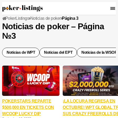
PokerListings
Noticias de poker
Página 3
Noticias de poker – Página
№3
Noticias de WPT
Noticias del EPT
Noticias de la WSOP
POKERSTARS REPARTE
¡LA LOCURA REGRESA EN
$500,000 EN TICKETS CON
OCTUBRE! WPT GLOBAL T
WCOOP LUCKY DIP
SUS CRAZY FREEROLLS D