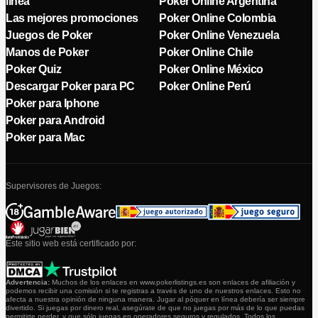
línea
Poker Online Argentina
Las mejores promociones
Poker Online Colombia
Juegos de Poker
Poker Online Venezuela
Manos de Poker
Poker Online Chile
Poker Quiz
Poker Online México
Descargar Poker para PC
Poker Online Perú
Poker para Iphone
Poker para Android
Poker para Mac
Supervisores de Juegos:
Este sitio web está certificado por:
Advertencia:
Muchos de los enlaces en www.pokerlistings.es son enlaces de afiliación y
podemos recibir una comisión si te registras a través de uno de nuestros enlaces. Esto no
afecta a nuestra opinión de ninguna manera. Jugar al póquer en línea debería ser siempre
divertido. Si juegas por dinero real, asegúrate de que no juegas por más de lo que puedas
permitirte perder, y que sólo juegas en operadores seguros y regulados. Todos los