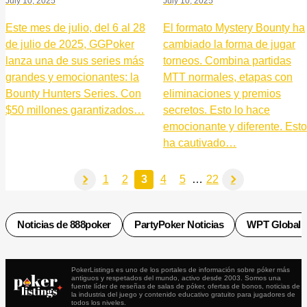
July 10, 2025
July 10, 2025
Este mes de julio, del 6 al 28
El formato Mystery Bounty ha
de julio de 2025, GGPoker
cambiado la forma de jugar
lanza una de sus series más
torneos. Combina partidas
grandes y emocionantes: la
MTT normales, etapas con
Bounty Hunters Series. Con
eliminaciones y premios
$50 millones garantizados…
secretos. Esto lo hace
emocionante y diferente. Esto
ha cautivado…
1
2
3
4
5
…
22
Noticias de 888poker
PartyPoker Noticias
WPT Global N
PokerListings es uno de los portales de información sobre póker más
antiguos y respetados del mundo, activo desde 2003. Somos una
fuente líder de reseñas de salas de póker, ofertas de bonos, noticias de
la industria del juego y contenido educativo gratuito para jugadores de
todos los niveles.