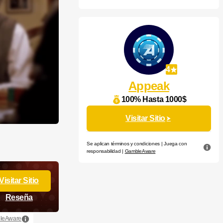
4
Appeak
100% Hasta 1000$
Visitar Sitio
Se aplican términos y condiciones | Juega con
responsabilidad |
GambleAware
Visitar Sitio
Reseña
leAware