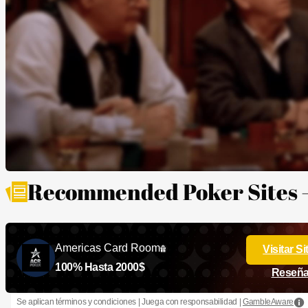
Recommended Poker Sites – 
Americas Card Room
Visitar Si
100% Hasta 2000$
Reseñ
Se aplican términos y condiciones | Juega con responsabilidad |
GambleAware