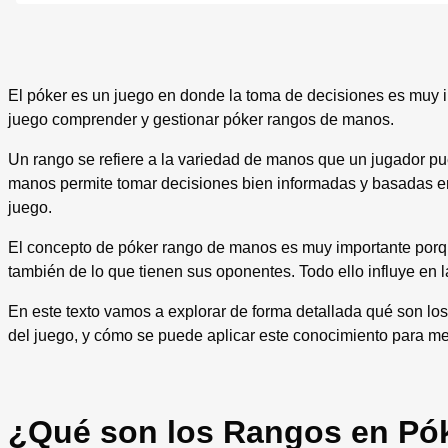
El póker es un juego en donde la toma de decisiones es muy 
juego comprender y gestionar póker rangos de manos.
Un rango se refiere a la variedad de manos que un jugador pu
manos permite tomar decisiones bien informadas y basadas en 
juego.
El concepto de póker rango de manos es muy importante porque
también de lo que tienen sus oponentes. Todo ello influye en l
En este texto vamos a explorar de forma detallada qué son los
del juego, y cómo se puede aplicar este conocimiento para mej
¿Qué son los Rangos en Pó