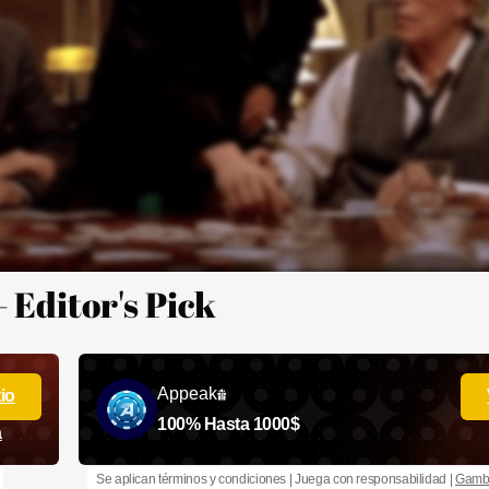
Editor's Pick
Appeak
tio
100% Hasta 1000$
a
Se aplican términos y condiciones | Juega con responsabilidad |
Gamb