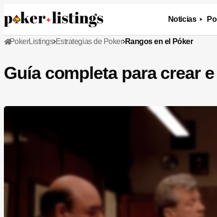
Noticias
Po
PokerListings
Estrategias de Poker
Rangos en el Póker
Guía completa para crear e