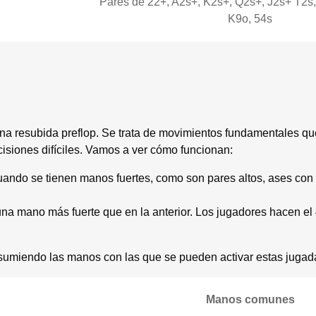
Pares de 22+, A2s+, K2s+, Q2s+, J2s+ T2s,
K9o, 54s
 una resubida preflop. Se trata de movimientos fundamentales q
ecisiones difíciles. Vamos a ver cómo funcionan:
uando se tienen manos fuertes, como son pares altos, ases con 
una mano más fuerte que en la anterior. Los jugadores hacen e
esumiendo las manos con las que se pueden activar estas jugad
Manos comunes